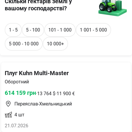
Скільки гектарів землі у
вашому господарстві?
1 - 5
5 - 100
101 - 1 000
1 001 - 5 000
5 000 - 10 000
10 000+
Плуг Kuhn Multi-Master
Оборотний
614 159
грн
·
13 764
$
·
11 900
€
Переяслав-Хмельницький
4
шт
21.07.2026