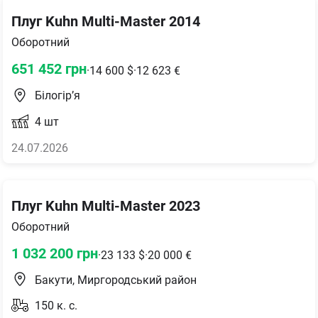
Плуг Kuhn Multi-Master 2014
Оборотний
651 452
грн
·
14 600
$
·
12 623
€
Білогір’я
4
шт
24.07.2026
Плуг Kuhn Multi-Master 2023
Оборотний
1 032 200
грн
·
23 133
$
·
20 000
€
Бакути, Миргородський район
150
к. с.