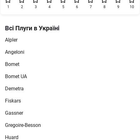
1
2
3
4
5
6
7
8
9
10
Всі Плуги в Україні
Alpler
Angeloni
Bomet
Bomet UA
Demetra
Fiskars
Gassner
Gregoire-Besson
Huard