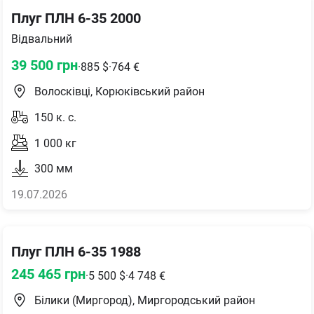
Плуг ПЛН 6-35 2000
Відвальний
39 500
грн
·
885
$
·
764
€
Волосківці, Корюківський район
150
к. с.
1 000
кг
300
мм
19.07.2026
Плуг ПЛН 6-35 1988
245 465
грн
·
5 500
$
·
4 748
€
Білики (Миргород), Миргородський район