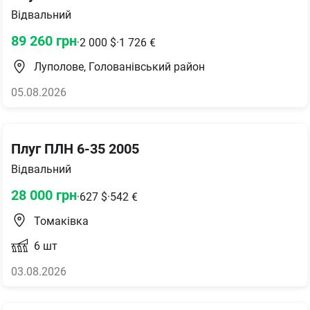
Відвальний
89 260
грн
·
2 000
$
·
1 726
€
Луполове, Голованівський район
05.08.2026
Плуг ПЛН 6-35 2005
Відвальний
28 000
грн
·
627
$
·
542
€
Томаківка
6
шт
03.08.2026