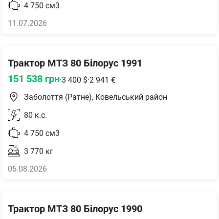
4 750
см3
11.07.2026
Трактор МТЗ 80 Білорус 1991
151 538
грн
·
3 400
$
·
2 941
€
Заболоття (Ратне), Ковельський район
80
к.с.
4 750
см3
3 770
кг
05.08.2026
Трактор МТЗ 80 Білорус 1990