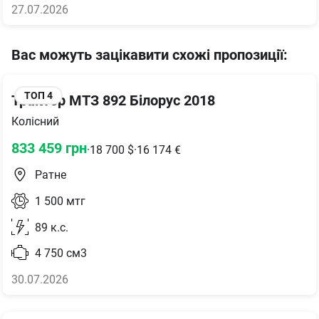
27.07.2026
Вас можуть зацікавити схожі пропозиції
:
ТОП
4
Трактор МТЗ 892 Білорус 2018
Колісний
833 459
грн
·
18 700
$
·
16 174
€
Ратне
1 500
мтг
89
к.с.
4 750
см3
30.07.2026