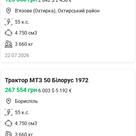
·
2 842
$
·
2 458
€
В’язове (Охтирка), Охтирський район
55
к.с.
4 750
см3
3 660
кг
22.07.2026
Трактор МТЗ 50 Білорус 1972
267 554
грн
·
6 003
$
·
5 192
€
Бориспіль
55
к.с.
4 750
см3
3 660
кг