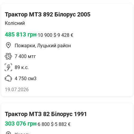
Трактор МТЗ 892 Білорус 2005
Колісний
485 813
грн
·
10 900
$
·
9 428
€
Пожарки, Луцький район
7 400
мтг
89
к.с.
4 750
см3
19.07.2026
Трактор МТЗ 82 Білорус 1991
303 076
грн
·
6 800
$
·
5 882
€