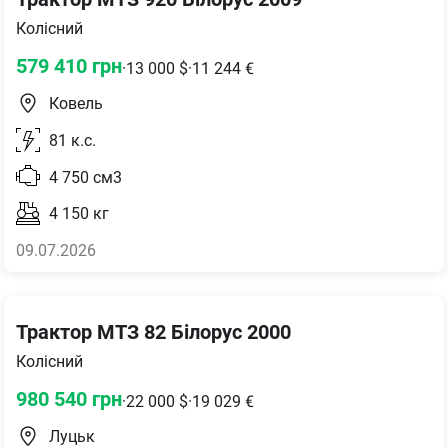
Колісний
579 410
грн
·
13 000
$
·
11 244
€
Ковель
81
к.с.
4 750
см3
4 150
кг
09.07.2026
Трактор МТЗ 82 Білорус 2000
Колісний
980 540
грн
·
22 000
$
·
19 029
€
Луцьк