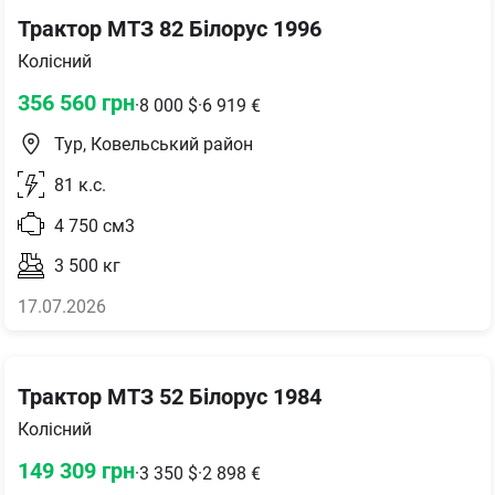
Трактор МТЗ 82 Білорус 1996
Колісний
356 560
грн
·
8 000
$
·
6 919
€
Тур, Ковельський район
81
к.с.
4 750
см3
3 500
кг
17.07.2026
Трактор МТЗ 52 Білорус 1984
Колісний
149 309
грн
·
3 350
$
·
2 898
€