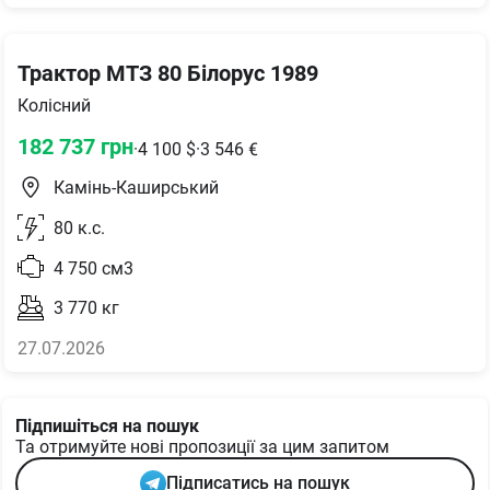
Трактор МТЗ 80 Білорус 1989
Колісний
182 737
грн
·
4 100
$
·
3 546
€
Камінь-Каширський
80
к.с.
4 750
см3
3 770
кг
27.07.2026
Підпишіться на пошук
Та отримуйте нові пропозиції за цим запитом
Підписатись на пошук