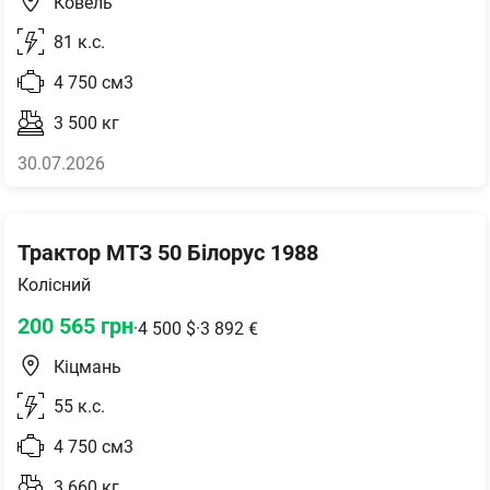
Ковель
81
к.с.
4 750
см3
3 500
кг
30.07.2026
Трактор МТЗ 50 Білорус 1988
Колісний
200 565
грн
·
4 500
$
·
3 892
€
Кіцмань
55
к.с.
4 750
см3
3 660
кг