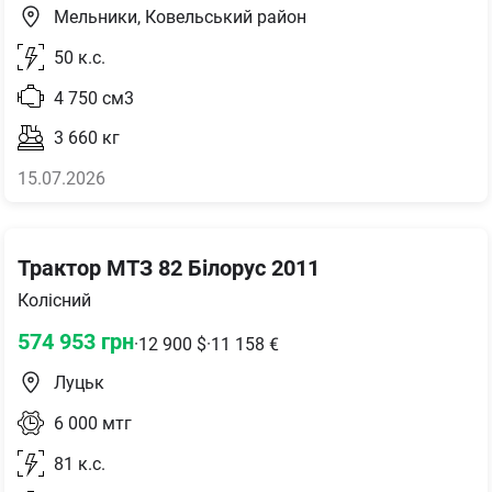
Мельники, Ковельський район
50
к.с.
4 750
см3
3 660
кг
15.07.2026
Трактор МТЗ 82 Білорус 2011
Колісний
574 953
грн
·
12 900
$
·
11 158
€
Луцьк
6 000
мтг
81
к.с.