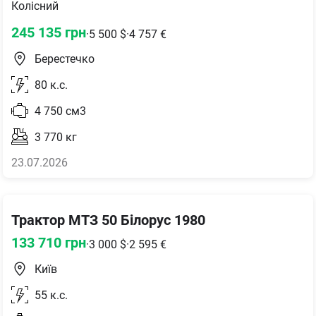
Колісний
245 135
грн
·
5 500
$
·
4 757
€
Берестечко
80
к.с.
4 750
см3
3 770
кг
23.07.2026
Трактор МТЗ 50 Білорус 1980
133 710
грн
·
3 000
$
·
2 595
€
Київ
55
к.с.