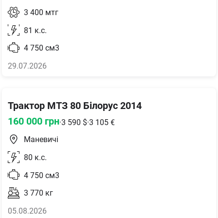
3 400
мтг
81
к.с.
4 750
см3
29.07.2026
Трактор МТЗ 80 Білорус 2014
160 000
грн
·
3 590
$
·
3 105
€
Маневичі
80
к.с.
4 750
см3
3 770
кг
05.08.2026