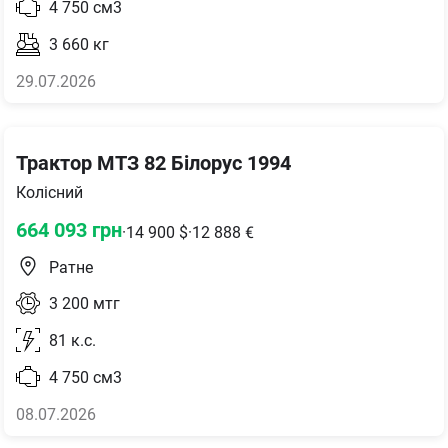
4 750
см3
3 660
кг
29.07.2026
Трактор МТЗ 82 Білорус 1994
Колісний
664 093
грн
·
14 900
$
·
12 888
€
Ратне
3 200
мтг
81
к.с.
4 750
см3
08.07.2026