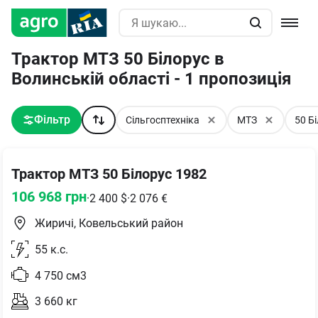
Трактор МТЗ 50 Білорус в
Волинській області - 1 пропозиція
Фільтр
Сільгосптехніка
МТЗ
50 Б
Трактор МТЗ 50 Білорус 1982
106 968
грн
·
2 400
$
·
2 076
€
Жиричі, Ковельський район
55
к.с.
4 750
см3
3 660
кг