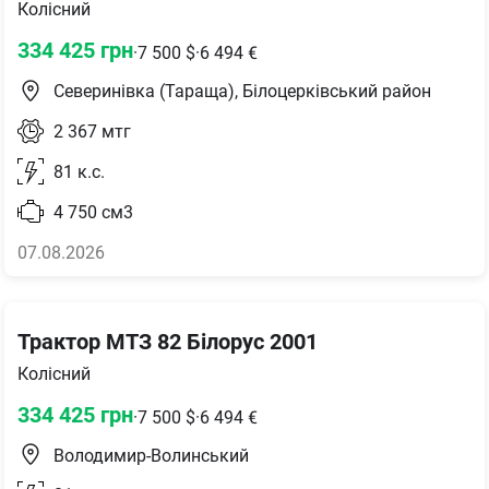
Колісний
334 425
грн
·
7 500
$
·
6 494
€
Северинівка (Тараща), Білоцерківський район
2 367
мтг
81
к.с.
4 750
см3
07.08.2026
Трактор МТЗ 82 Білорус 2001
Колісний
334 425
грн
·
7 500
$
·
6 494
€
Володимир-Волинський