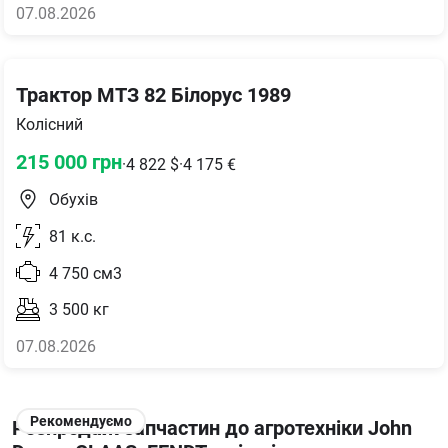
07.08.2026
Трактор МТЗ 82 Білорус 1989
Колісний
215 000
грн
·
4 822
$
·
4 175
€
Обухів
81
к.с.
4 750
см3
3 500
кг
07.08.2026
Рекомендуємо
Розпродаж запчастин до агротехніки John