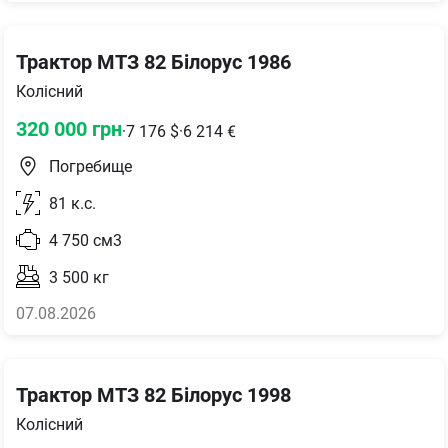
Трактор МТЗ 82 Білорус 1986
Колісний
320 000
грн
·
7 176
$
·
6 214
€
Погребище
81
к.с.
4 750
см3
3 500
кг
07.08.2026
Трактор МТЗ 82 Білорус 1998
Колісний