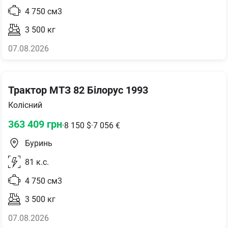
4 750
см3
3 500
кг
07.08.2026
Трактор МТЗ 82 Білорус 1993
Колісний
363 409
грн
·
8 150
$
·
7 056
€
Буринь
81
к.с.
4 750
см3
3 500
кг
07.08.2026