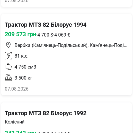
07.08.2026
Трактор МТЗ 82 Білорус 1994
209 573
грн
·
4 700
$
·
4 069
€
Вербка (Кам’янець-Подільський), Кам’янець-Подільський район
81
к.с.
4 750
см3
3 500
кг
07.08.2026
Трактор МТЗ 82 Білорус 1992
Колісний
343 343
грн