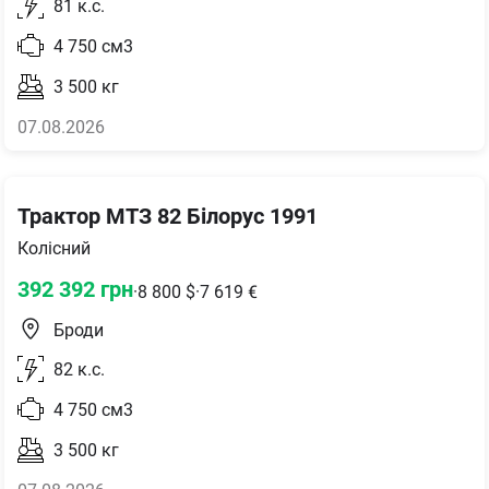
81
к.с.
4 750
см3
3 500
кг
07.08.2026
Трактор МТЗ 82 Білорус 1991
Колісний
392 392
грн
·
8 800
$
·
7 619
€
Броди
82
к.с.
4 750
см3
3 500
кг