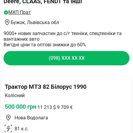
Deere, CLAAS, FENDT та інші
МХП Прат
Бужок
, Львівська обл
9000+ нових запчастин до с/г техніки, спецтехніки та
вантажних авто
Вигідні ціни та оптові знижки до 60%
(098) XXX XX XX
Трактор МТЗ 82 Білорус 1990
Колісний
500 000
грн
·
11 213
$
·
9 709
€
Нова Водолага
81
к.с.