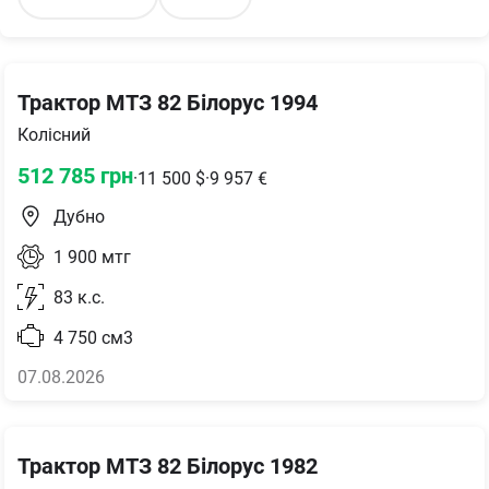
Трактор МТЗ 82 Білорус 1994
Колісний
512 785
грн
·
11 500
$
·
9 957
€
Дубно
1 900
мтг
83
к.с.
4 750
см3
07.08.2026
Трактор МТЗ 82 Білорус 1982