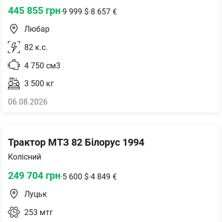
445 855
грн
·
9 999
$
·
8 657
€
Любар
82
к.с.
4 750
см3
3 500
кг
06.08.2026
Трактор МТЗ 82 Білорус 1994
Колісний
249 704
грн
·
5 600
$
·
4 849
€
Луцьк
253
мтг