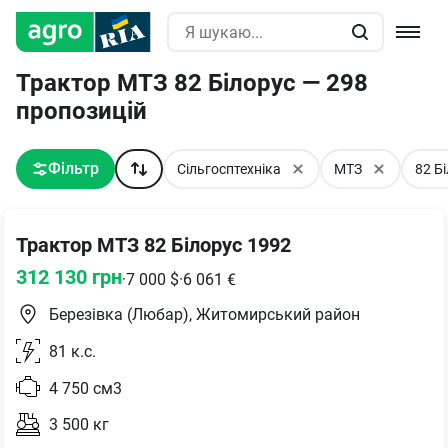
Трактор МТЗ 82 Білорус — 298
пропозицій
Фільтр
Сільгосптехніка
МТЗ
82 Б
Трактор МТЗ 82 Білорус 1992
312 130
грн
·
7 000
$
·
6 061
€
Березівка (Любар), Житомирський район
81
к.с.
4 750
см3
3 500
кг