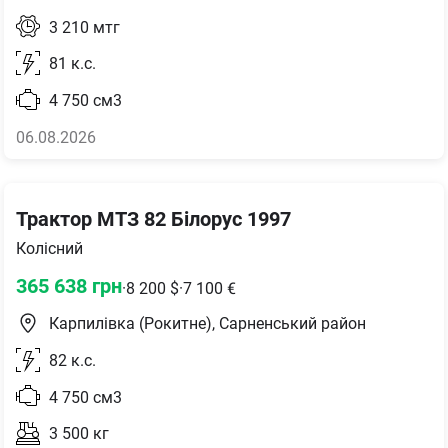
3 210
мтг
81
к.с.
4 750
см3
06.08.2026
Трактор МТЗ 82 Білорус 1997
Колісний
365 638
грн
·
8 200
$
·
7 100
€
Карпилівка (Рокитне), Сарненський район
82
к.с.
4 750
см3
3 500
кг