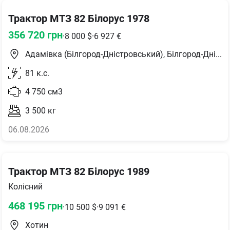
Трактор МТЗ 82 Білорус 1978
356 720
грн
·
8 000
$
·
6 927
€
Адамівка (Білгород-Дністровський), Білгород-Дністровський район
81
к.с.
4 750
см3
3 500
кг
06.08.2026
Трактор МТЗ 82 Білорус 1989
Колісний
468 195
грн
·
10 500
$
·
9 091
€
Хотин