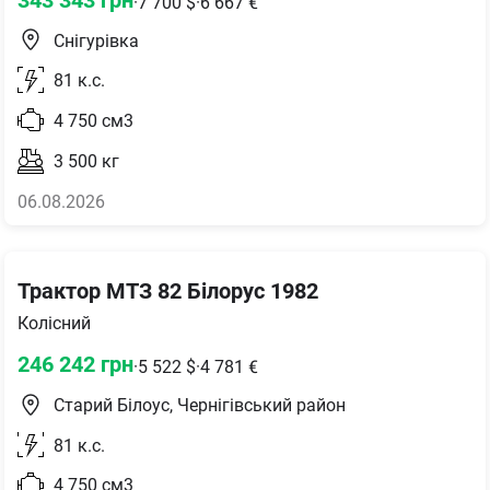
·
7 700
$
·
6 667
€
Снігурівка
81
к.с.
4 750
см3
3 500
кг
06.08.2026
Трактор МТЗ 82 Білорус 1982
Колісний
246 242
грн
·
5 522
$
·
4 781
€
Старий Білоус, Чернігівський район
81
к.с.
4 750
см3