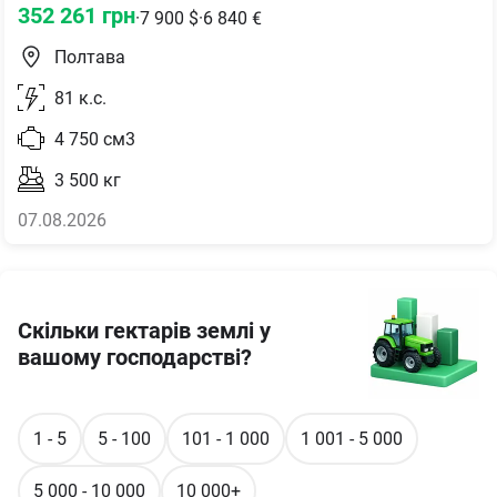
352 261
грн
·
7 900
$
·
6 840
€
Полтава
81
к.с.
4 750
см3
3 500
кг
07.08.2026
Скільки гектарів землі у
вашому господарстві?
1 - 5
5 - 100
101 - 1 000
1 001 - 5 000
5 000 - 10 000
10 000+