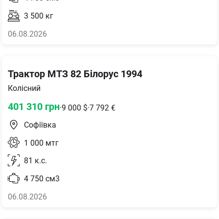
3 500
кг
06.08.2026
Трактор МТЗ 82 Білорус 1994
Колісний
401 310
грн
·
9 000
$
·
7 792
€
Софіївка
1 000
мтг
81
к.с.
4 750
см3
06.08.2026