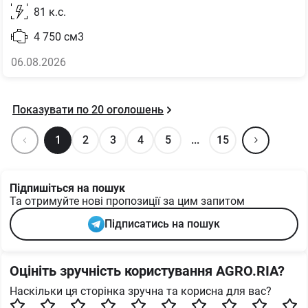
81
к.с.
4 750
см3
06.08.2026
Показувати по
20
оголошень
1
2
3
4
5
...
15
Підпишіться на пошук
Та отримуйте нові пропозиції за цим запитом
Підписатись на пошук
Оцініть зручність користування AGRO.RIA?
Наскільки ця сторінка зручна та корисна для вас?