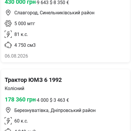
430 000
грн
·
9 643
$
·
8 350
€
Славгород, Синельниківський район
5 000
мтг
81
к.с.
4 750
см3
06.08.2026
Трактор ЮМЗ 6 1992
Колісний
178 360
грн
·
4 000
$
·
3 463
€
Березнуватівка, Дніпровський район
60
к.с.