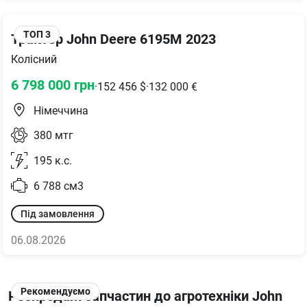
ТОП
3
Трактор John Deere 6195M 2023
Колісний
6 798 000
грн
·
152 456
$
·
132 000
€
Німеччина
380
мтг
195
к.с.
6 788
см3
Під замовлення
06.08.2026
Рекомендуємо
Розпродаж запчастин до агротехніки John