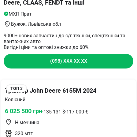
Deere, CLAAS, FENDT та інші
МХП Прат
Бужок
, Львівська обл
9000+ нових запчастин до с/г техніки, спецтехніки та
вантажних авто
Вигідні ціни та оптові знижки до 60%
(098) XXX XX XX
ТОП
3
Трактор John Deere 6155M 2024
Колісний
6 025 500
грн
·
135 131
$
·
117 000
€
Німеччина
320
мтг