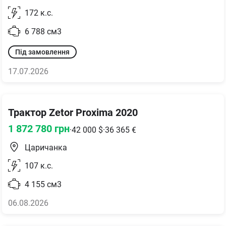
172
к.с.
6 788
см3
Під замовлення
17.07.2026
Трактор Zetor Proxima 2020
1 872 780
грн
·
42 000
$
·
36 365
€
Царичанка
107
к.с.
4 155
см3
06.08.2026