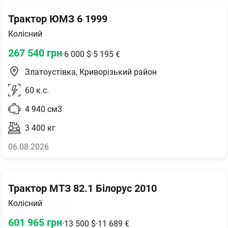
Трактор ЮМЗ 6 1999
Колісний
267 540
грн
·
6 000
$
·
5 195
€
Златоустівка, Криворізький район
60
к.с.
4 940
см3
3 400
кг
06.08.2026
Трактор МТЗ 82.1 Білорус 2010
Колісний
601 965
грн
·
13 500
$
·
11 689
€