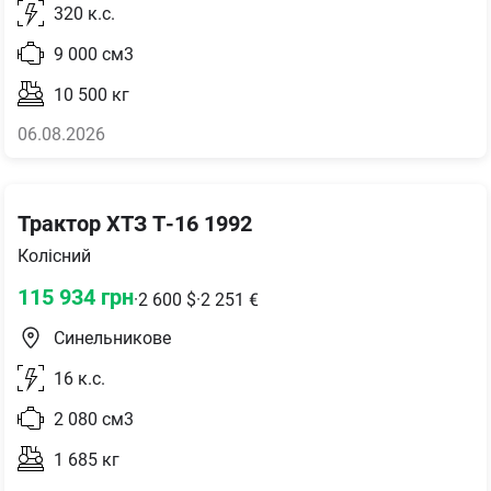
320
к.с.
9 000
см3
10 500
кг
06.08.2026
Трактор ХТЗ Т-16 1992
Колісний
115 934
грн
·
2 600
$
·
2 251
€
Синельникове
16
к.с.
2 080
см3
1 685
кг