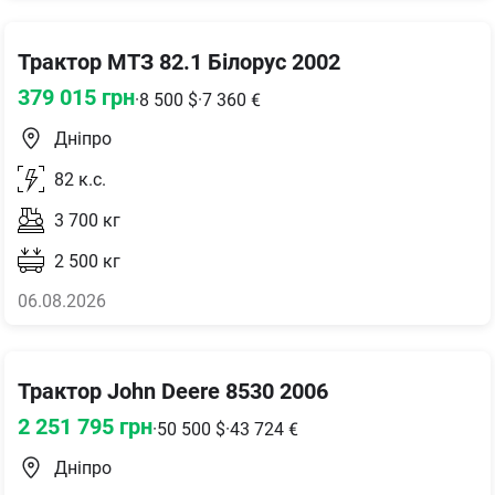
Трактор МТЗ 82.1 Білорус 2002
379 015
грн
·
8 500
$
·
7 360
€
Дніпро
82
к.с.
3 700
кг
2 500
кг
06.08.2026
Трактор John Deere 8530 2006
2 251 795
грн
·
50 500
$
·
43 724
€
Дніпро