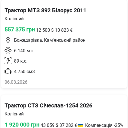
Трактор МТЗ 892 Білорус 2011
Колісний
557 375
грн
·
12 500
$
·
10 823
€
Божедарівка, Кам'янський район
6 140
мтг
89
к.с.
4 750
см3
06.08.2026
Трактор СТЗ Січеслав-1254 2026
Колісний
1 920 000
грн
·
43 059
$
·
37 282
€
·
Компенсація -25%