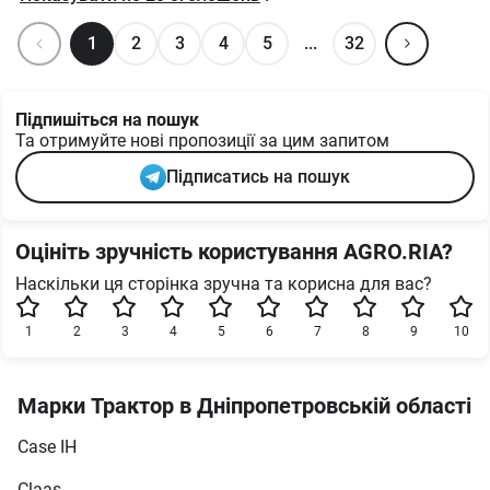
1
2
3
4
5
...
32
Підпишіться на пошук
Та отримуйте нові пропозиції за цим запитом
Підписатись на пошук
Оцініть зручність користування AGRO.RIA?
Наскільки ця сторінка зручна та корисна для вас?
1
2
3
4
5
6
7
8
9
10
Марки Трактор в Дніпропетровській області
Case IH
Claas