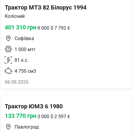
Трактор МТЗ 82 Білорус 1994
Колісний
401 310
грн
·
9 000
$
·
7 792
€
Софіївка
1 000
мтг
81
к.с.
4 750
см3
06.08.2026
Трактор ЮМЗ 6 1980
133 770
грн
·
3 000
$
·
2 597
€
Павлоград