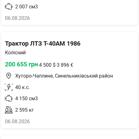
2 007
см3
06.08.2026
Трактор ЛТЗ T-40AM 1986
Колісний
200 655
грн
·
4 500
$
·
3 896
€
Хуторо-Чаплине, Синельниківський район
40
к.с.
4 150
см3
2 595
кг
06.08.2026