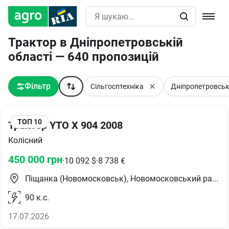
Трактор в Дніпропетровській
області — 640 пропозицій
Фільтр
Сільгосптехніка
Дніпропетровсь
ТОП
10
Трактор YTO Х 904 2008
Колісний
450 000
грн
·
10 092
$
·
8 738
€
Піщанка (Новомосковськ), Новомосковський район
90
к.с.
17.07.2026