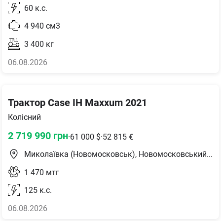
60
к.с.
4 940
см3
3 400
кг
06.08.2026
Трактор Case IH Maxxum 2021
Колісний
2 719 990
грн
·
61 000
$
·
52 815
€
Миколаївка (Новомосковськ), Новомосковський район
1 470
мтг
125
к.с.
06.08.2026