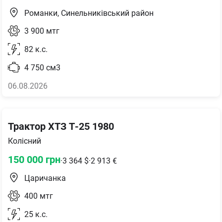
Романки, Синельниківський район
3 900
мтг
82
к.с.
4 750
см3
06.08.2026
Трактор ХТЗ Т-25 1980
Колісний
150 000
грн
·
3 364
$
·
2 913
€
Царичанка
400
мтг
25
к.с.