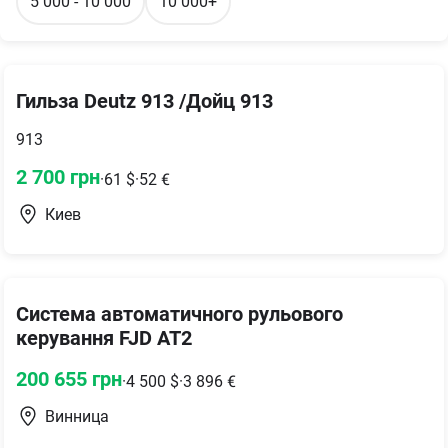
5 000 - 10 000
10 000+
Гильза Deutz 913 /Дойц 913
913
2 700
грн
·
61
$
·
52
€
Киев
Система автоматичного рульового
керування FJD AT2
200 655
грн
·
4 500
$
·
3 896
€
Винница