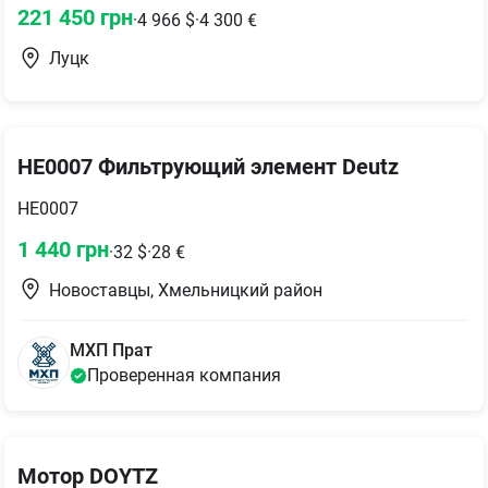
221 450
грн
·
4 966
$
·
4 300
€
Луцк
HE0007 Фильтрующий элемент Deutz
HE0007
1 440
грн
·
32
$
·
28
€
Новоставцы, Хмельницкий район
МХП Прат
Проверенная компания
Мотор DOYTZ