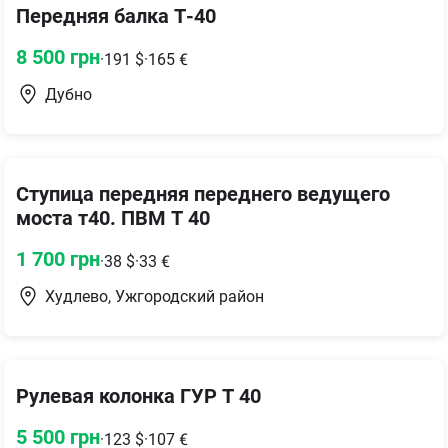
Передняя балка Т-40
8 500
грн
·
191
$
·
165
€
Дубно
Ступица передняя переднего ведущего
моста т40. ПВМ Т 40
1 700
грн
·
38
$
·
33
€
Худлево, Ужгородский район
Рулевая колонка ГУР Т 40
5 500
грн
·
123
$
·
107
€