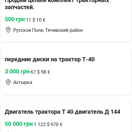
запчастей.
500
грн
·
11
$
·
10
€
Русское Поле, Тячевский район
передние диски на трактор Т-40
3 000
грн
·
67
$
·
58
€
Ахтырка
Двигатель трактора Т 40 двигатель Д 144
50 000
грн
·
1 122
$
·
970
€