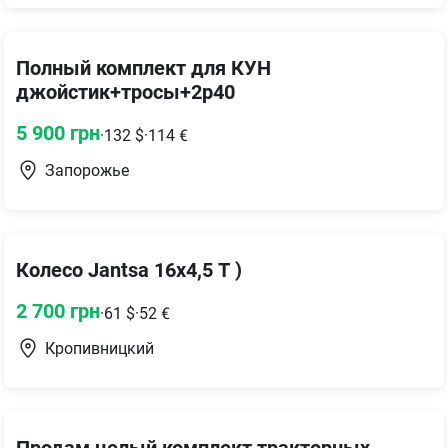
Полный комплект для КУН
джойстик+тросы+2р40
5 900
грн
·
132
$
·
114
€
Запорожье
Колесо Jantsa 16х4,5 Т )
2 700
грн
·
61
$
·
52
€
Кропивницкий
Продам целый комплект тракторных