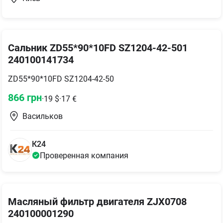
Сальник ZD55*90*10FD SZ1204-42-501
240100141734
ZD55*90*10FD SZ1204-42-50
866
грн
·
19
$
·
17
€
Васильков
К24
Проверенная компания
Масляный фильтр двигателя ZJX0708
240100001290