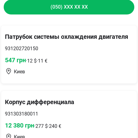
(050) XXX XX XX
Патрубок системы охлаждения двигателя
931202720150
547
грн
·
12
$
·
11
€
Киев
Корпус дифференциала
931303180011
12 380
грн
·
277
$
·
240
€
Киев