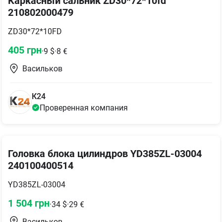
Каркасный сальник ZD30*72*10fd
210802000479
ZD30*72*10FD
405
грн
·
9
$
·
8
€
Васильков
К24
Проверенная компания
Головка блока цилиндров YD385ZL-03004
240100400514
YD385ZL-03004
1 504
грн
·
34
$
·
29
€
Васильков