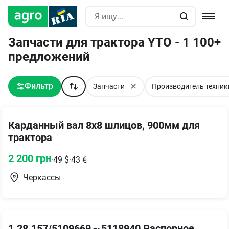
Запчасти для трактора YTO - 1 100+
предложений
Фильтр
Запчасти
Производитель техник
Карданный вал 8х8 шлицов, 900мм для
трактора
2 200
грн
·
49
$
·
43
€
Черкассы
1.28.157/5109669～5118940 Распорное