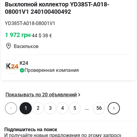
Выхлопной коллектор YD385T-A018-
08001V1 240100400492
YD385T-A018-08001V1
1 972
грн
·
44
$
·
38
€
Васильков
К24
Проверенная компания
Показывать по
20
объявлений
1
2
3
4
5
...
56
Подпишитесь на поиск
И получайте новые предложения по этому запросу