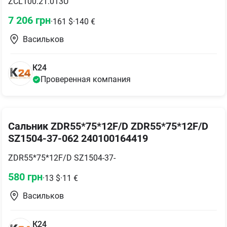
ZCL100.21.013U
7 206
грн
·
161
$
·
140
€
Васильков
К24
Проверенная компания
Сальник ZDR55*75*12F/D ZDR55*75*12F/D
SZ1504-37-062 240100164419
ZDR55*75*12F/D SZ1504-37-
580
грн
·
13
$
·
11
€
Васильков
К24