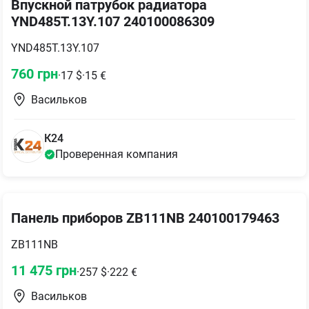
Впускной патрубок радиатора
YND485T.13Y.107 240100086309
YND485T.13Y.107
760
грн
·
17
$
·
15
€
Васильков
К24
Проверенная компания
Панель приборов ZB111NB 240100179463
ZB111NB
11 475
грн
·
257
$
·
222
€
Васильков