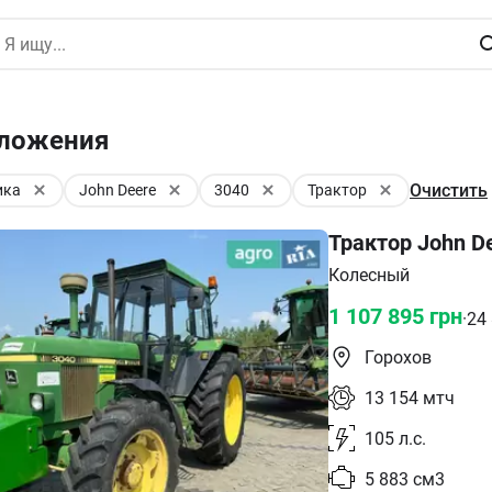
дложения
Очистить
ика
John Deere
3040
Трактор
Трактор John D
Колесный
1 107 895
грн
·
24
Горохов
13 154
мтч
105
л.с.
5 883
см3