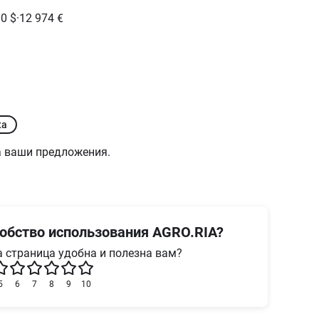
00
$
·
12 974
€
ка
 ваши предложения.
обство использования AGRO.RIA?
 страница удобна и полезна вам?
5
6
7
8
9
10