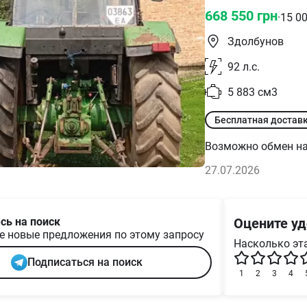
668 550
грн
·
15 0
Здолбунов
92
л.с.
5 883
см3
Бесплатная достав
Возможно обмен на
27.07.2026
сь на поиск
Оцените уд
е новые предложения по этому запросу
Насколько эта
Подписаться на поиск
1
2
3
4