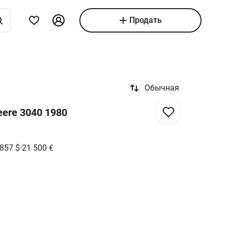
Продать
Обычная
eere 3040 1980
 857
$
·
21 500
€