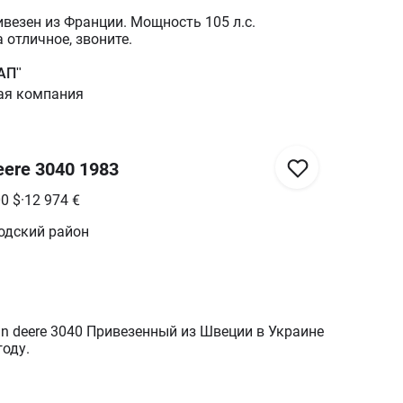
везен из Франции. Мощность 105 л.с.
 отличное, звоните.
АП"
ая компания
eere 3040 1983
00
$
·
12 974
€
одский район
n deere 3040 Привезенный из Швеции в Украине
году.