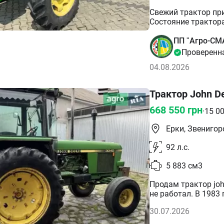
Свежий трактор при
Состояние трактора
ПП "Агро-СМ
Проверенн
04.08.2026
Трактор John D
668 550
грн
·
15 0
Ерки, Звенигор
92
л.с.
5 883
см3
Продам трактор joh
не работал. В 1983 
30.07.2026