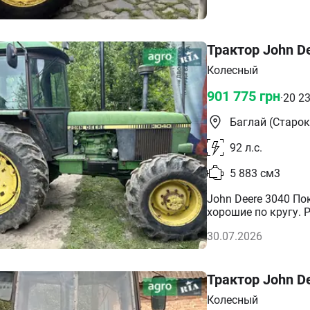
Трактор John D
Колесный
901 775
грн
·
20 2
Баглай (Старо
92
л.с.
5 883
см3
John Deere 3040 По
хорошие по кругу. 
30.07.2026
Трактор John D
Колесный