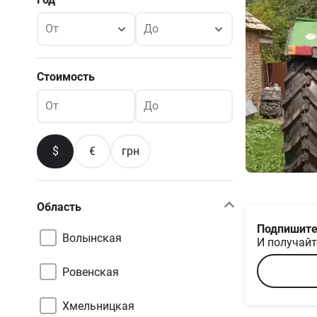
От
До
Стоимость
От
До
$
€
грн
Область
Подпишите
Волынская
И получайт
Ровенская
Хмельницкая