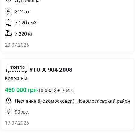
Дубровица
212
л.с.
7 120
см3
7 220
кг
20.07.2026
ТОП
10
Трактор YTO Х 904 2008
Колесный
450 000
грн
·
10 083
$
·
8 704
€
Песчанка (Новомосковск), Новомосковский район
90
л.с.
17.07.2026