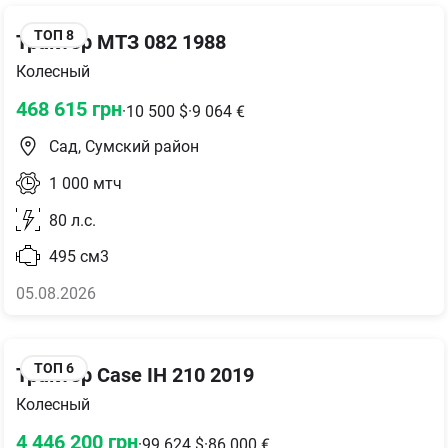
ТОП
8
Трактор МТЗ 082 1988
Колесный
468 615
грн
·
10 500
$
·
9 064
€
Сад, Сумский район
1 000
мтч
80
л.с.
495
см3
05.08.2026
ТОП
6
Трактор Case IH 210 2019
Колесный
4 446 200
грн
·
99 624
$
·
86 000
€