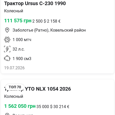
Трактор Ursus C-230 1990
Колесный
111 575
грн
·
2 500
$
·
2 158
€
Заболотье (Ратно), Ковельский район
1 000
мтч
32
л.с.
1 900
см3
19.07.2026
ТОП
70
Трактор YTO NLX 1054 2026
Колесный
1 562 050
грн
·
35 000
$
·
30 214
€