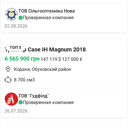
ТОВ Сільгосптехніка Нова
Проверенная компания
02.08.2026
ТОП
5
Трактор Case IH Magnum 2018
6 565 900
грн
·
147 119
$
·
127 000
€
Кодаки, Обуховский район
8 700
см3
ТОВ "Гудфілд"
Проверенная компания
26.07.2026