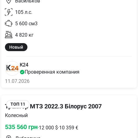
Васильков
105
л.с.
5 600
см3
4 820
кг
Новый
К24
Проверенная компания
11.07.2026
ТОП
11
Трактор МТЗ 2022.3 Білорус 2007
Колесный
535 560
грн
·
12 000
$
·
10 359
€