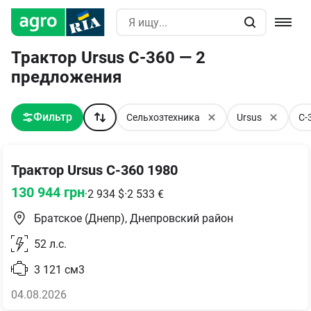
Трактор Ursus C-360 — 2
предложения
Фильтр
Сельхозтехника
Ursus
C-
Трактор Ursus C-360 1980
130 944
грн
·
2 934
$
·
2 533
€
Братское (Днепр), Днепровский район
52
л.с.
3 121
см3
04.08.2026