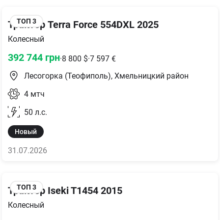
ТОП
3
Трактор Terra Force 554DXL 2025
Колесный
392 744
грн
·
8 800
$
·
7 597
€
Лесогорка (Теофиполь), Хмельницкий район
4
мтч
50
л.с.
Новый
31.07.2026
ТОП
3
Трактор Iseki T1454 2015
Колесный