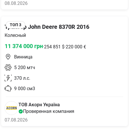
08.08.2026
ТОП
3
Трактор John Deere 8370R 2016
Колесный
11 374 000
грн
·
254 851
$
·
220 000
€
Винница
5 200
мтч
370
л.с.
9 000
см3
ТОВ Акорн Україна
Проверенная компания
07.08.2026