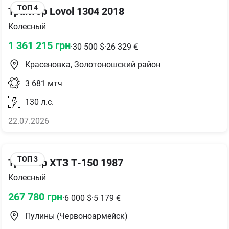
ТОП
4
Трактор Lovol 1304 2018
Колесный
1 361 215
грн
·
30 500
$
·
26 329
€
Красеновка, Золотоношский район
3 681
мтч
130
л.с.
22.07.2026
ТОП
3
Трактор ХТЗ Т-150 1987
Колесный
267 780
грн
·
6 000
$
·
5 179
€
Пулины (Червоноармейск)