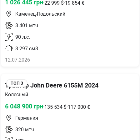
1 026 445
грн
·
22 999
$
·
19 854
€
Каменец-Подольский
3 401
мтч
90
л.с.
3 297
см3
12.07.2026
ТОП
3
Трактор John Deere 6155M 2024
Колесный
6 048 900
грн
·
135 534
$
·
117 000
€
Германия
320
мтч