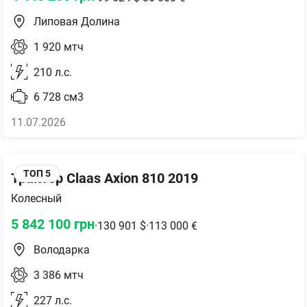
Липовая Долина
1 920
мтч
210
л.с.
6 728
см3
11.07.2026
ТОП
5
Трактор Claas Axion 810 2019
Колесный
5 842 100
грн
·
130 901
$
·
113 000
€
Володарка
3 386
мтч
227
л.с.