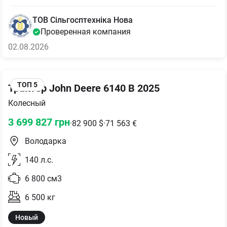
ТОВ Сільгосптехніка Нова
Проверенная компания
02.08.2026
ТОП
5
Трактор John Deere 6140 B 2025
Колесный
3 699 827
грн
·
82 900
$
·
71 563
€
Володарка
140
л.с.
6 800
см3
6 500
кг
Новый