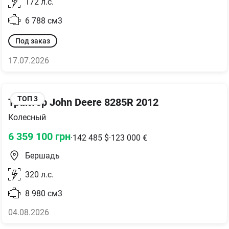
172
л.с.
6 788
см3
Под заказ
17.07.2026
ТОП
3
Трактор John Deere 8285R 2012
Колесный
6 359 100
грн
·
142 485
$
·
123 000
€
Бершадь
320
л.с.
8 980
см3
04.08.2026