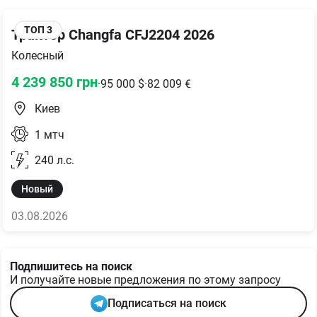
ТОП
3
Трактор Changfa CFJ2204 2026
Колесный
4 239 850
грн
·
95 000
$
·
82 009
€
Киев
1
мтч
240
л.с.
Новый
03.08.2026
Подпишитесь на поиск
И получайте новые предложения по этому запросу
Подписаться на поиск