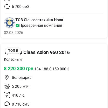
6 700
см3
ТОВ Сільгосптехніка Нова
Проверенная компания
02.08.2026
ТОП
5
Трактор Claas Axion 950 2016
Колесный
8 220 300
грн
·
184 188
$
·
159 000
€
Володарка
5 205
мтч
410
л.с.
8 710
см3