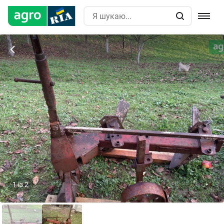
1
із
2