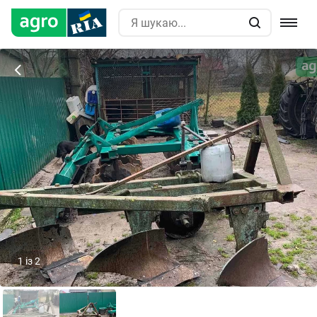
1
із
2