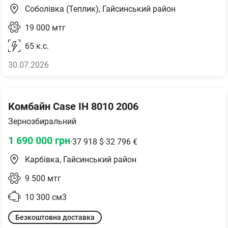
Соболівка (Теплик), Гайсинський район
19 000
мтг
65
к.с.
30.07.2026
Комбайн Case IH 8010 2006
Зернозбиральний
1 690 000
грн
·
37 918
$
·
32 796
€
Карбівка, Гайсинський район
9 500
мтг
10 300
см3
Безкоштовна доставка