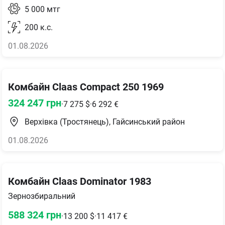
5 000
мтг
200
к.с.
01.08.2026
Комбайн Claas Compact 250 1969
324 247
грн
·
7 275
$
·
6 292
€
Верхівка (Тростянець), Гайсинський район
01.08.2026
Комбайн Claas Dominator 1983
Зернозбиральний
588 324
грн
·
13 200
$
·
11 417
€