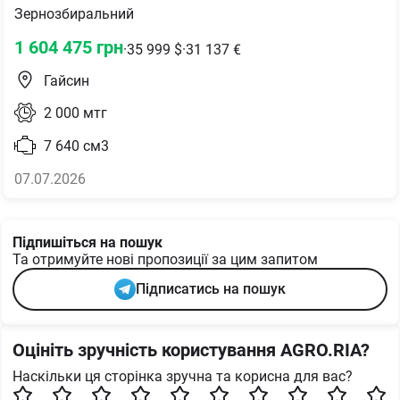
Зернозбиральний
1 604 475
грн
·
35 999
$
·
31 137
€
Гайсин
2 000
мтг
7 640
см3
07.07.2026
Підпишіться на пошук
Та отримуйте нові пропозиції за цим запитом
Підписатись на пошук
Оцініть зручність користування AGRO.RIA?
Наскільки ця сторінка зручна та корисна для вас?