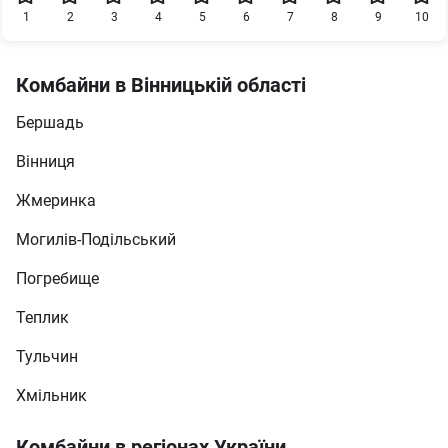
1
2
3
4
5
6
7
8
9
10
Комбайни в Вінницькій області
Бершадь
Вінниця
Жмеринка
Могилів-Подільський
Погребище
Теплик
Тульчин
Хмільник
Комбайни в регіонах України