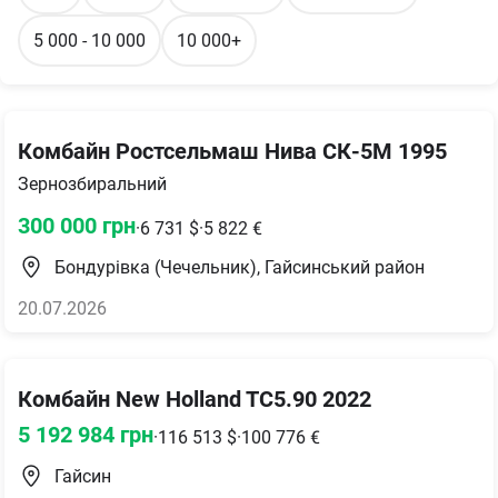
5 000 - 10 000
10 000+
Комбайн Ростсельмаш Нива СК-5М 1995
Зернозбиральний
300 000
грн
·
6 731
$
·
5 822
€
Бондурівка (Чечельник), Гайсинський район
20.07.2026
Комбайн New Holland TC5.90 2022
5 192 984
грн
·
116 513
$
·
100 776
€
Гайсин