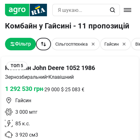
Комбайн у Гайсині - 11 пропозицій
Фільтр
Сільгосптехніка
Гайсин
В
ТОП
5
Комбайн John Deere 1052 1986
Зернозбиральний
•
Клавішний
1 292 530
грн
·
29 000
$
·
25 083
€
Гайсин
3 000
мтг
85
к.с.
3 920
см3