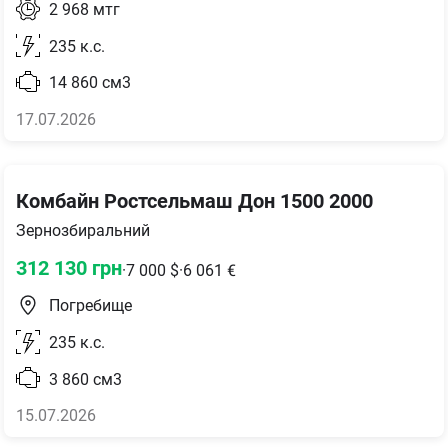
2 968
мтг
235
к.с.
14 860
см3
17.07.2026
Комбайн Ростсельмаш Дон 1500 2000
Зернозбиральний
312 130
грн
·
7 000
$
·
6 061
€
Погребище
235
к.с.
3 860
см3
15.07.2026