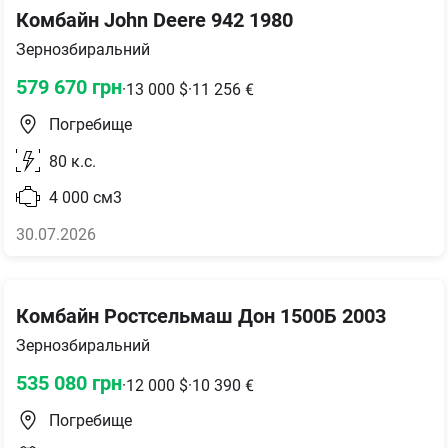
Комбайн John Deere 942 1980
Зернозбиральний
579 670
грн
·
13 000
$
·
11 256
€
Погребище
80
к.с.
4 000
см3
30.07.2026
Комбайн Ростсельмаш Дон 1500Б 2003
Зернозбиральний
535 080
грн
·
12 000
$
·
10 390
€
Погребище