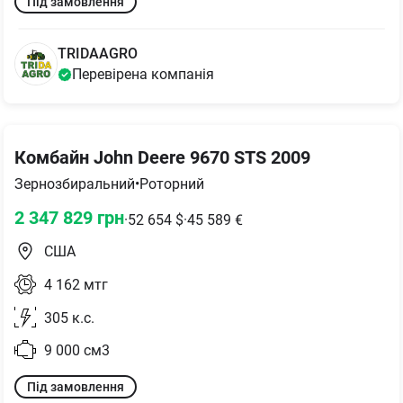
Під замовлення
TRIDAAGRO
Перевірена компанія
Комбайн John Deere 9670 STS 2009
Зернозбиральний
•
Роторний
2 347 829
грн
·
52 654
$
·
45 589
€
США
4 162
мтг
305
к.с.
9 000
см3
Під замовлення