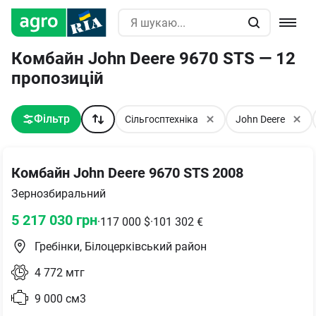
Комбайн John Deere 9670 STS — 12
пропозицій
Фільтр
Сільгосптехніка
John Deere
Комбайн John Deere 9670 STS 2008
Зернозбиральний
5 217 030
грн
·
117 000
$
·
101 302
€
Гребінки, Білоцерківський район
4 772
мтг
9 000
см3