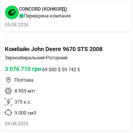
CONCORD (КОНКОРД)
Перевірена компанія
05.08.2026
Комбайн John Deere 9670 STS 2008
Зернозбиральний
•
Роторний
3 076 710
грн
·
69 000
$
·
59 742
€
Полтава
8 955
мтг
375
к.с.
9 000
см3
04.08.2026