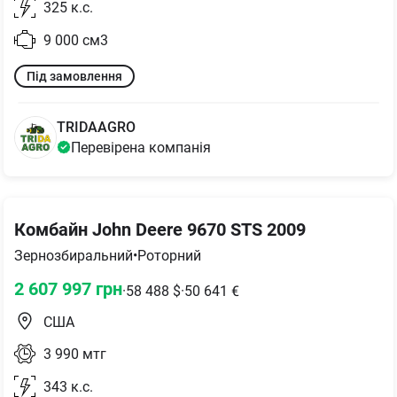
325
к.с.
9 000
см3
Під замовлення
TRIDAAGRO
Перевірена компанія
Комбайн John Deere 9670 STS 2009
Зернозбиральний
•
Роторний
2 607 997
грн
·
58 488
$
·
50 641
€
США
3 990
мтг
343
к.с.