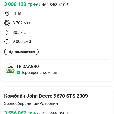
3 008 123
грн
·
67 462
$
·
58 410
€
США
3 702
мтг
305
к.с.
9 000
см3
Під замовлення
TRIDAAGRO
Перевірена компанія
Комбайн John Deere 9670 STS 2009
Зернозбиральний
•
Роторний
3 556 067
грн
·
79 750
$
·
69 050
€