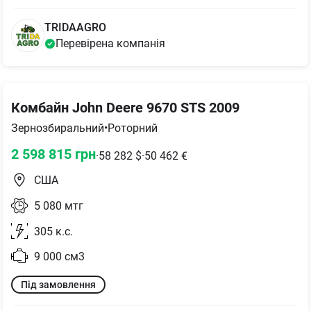
TRIDAAGRO
Перевірена компанія
Комбайн John Deere 9670 STS 2009
Зернозбиральний
•
Роторний
2 598 815
грн
·
58 282
$
·
50 462
€
США
5 080
мтг
305
к.с.
9 000
см3
Під замовлення