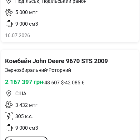
Подільськ, Подільський район
5 000
мтг
9 000
см3
16.07.2026
Комбайн John Deere 9670 STS 2009
Зернозбиральний
•
Роторний
2 167 397
грн
·
48 607
$
·
42 085
€
США
3 432
мтг
305
к.с.
9 000
см3