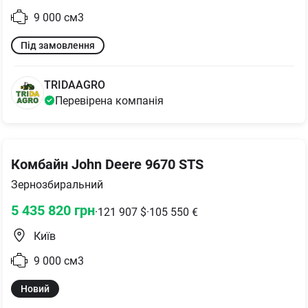
9 000
см3
Під замовлення
TRIDAAGRO
Перевірена компанія
Комбайн John Deere 9670 STS
Зернозбиральний
5 435 820
грн
·
121 907
$
·
105 550
€
Київ
9 000
см3
Новий