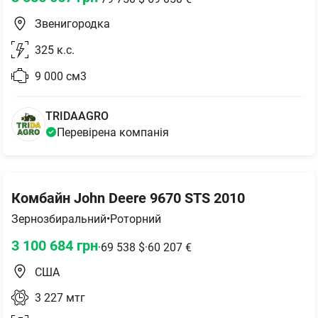
Звенигородка
325
к.с.
9 000
см3
TRIDAAGRO
Перевірена компанія
Комбайн John Deere 9670 STS 2010
Зернозбиральний
•
Роторний
3 100 684
грн
·
69 538
$
·
60 207
€
США
3 227
мтг