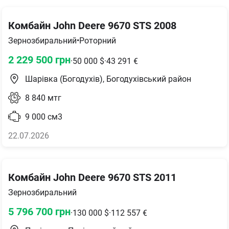
Комбайн John Deere 9670 STS 2008
Зернозбиральний
•
Роторний
2 229 500
грн
·
50 000
$
·
43 291
€
Шарівка (Богодухів), Богодухівський район
8 840
мтг
9 000
см3
22.07.2026
Комбайн John Deere 9670 STS 2011
Зернозбиральний
5 796 700
грн
·
130 000
$
·
112 557
€