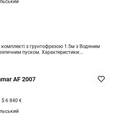
ільський
 комплекті з грунтофрезою 1.5м з Водяним
езпечним пуском. Характеристики:
рма. Реверс. Швидкий розворіт. Підрульове
 Нахил фрези. Пам'ять Фрези. Швидкоздіймач
 Деференціала. ВОМ 4-Швидкістний Шини
адні 8.3/24.
nmar AF 2007
0
$
·
6 840
€
ільський