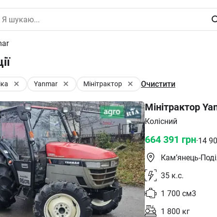
mar
ії
Очистити
іка
Yanmar
Мінітрактор
Мінітрактор Ya
Колісний
664 391
грн
·
14 9
Кам’янець-Под
35
к.с.
1 700
см3
1 800
кг