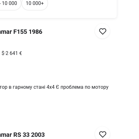
- 10 000
10 000+
nmar F155 1986
0
$
·
2 641
€
тор в гарному стані 4х4 Є проблема по мотору
nmar RS 33 2003