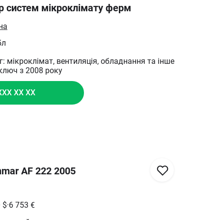
р систем мікроклімату ферм
на
бл
уг: мікроклімат, вентиляція, обладнання та інше
 ключ з 2008 року
XXX XX XX
nmar AF 222 2005
0
$
·
6 753
€