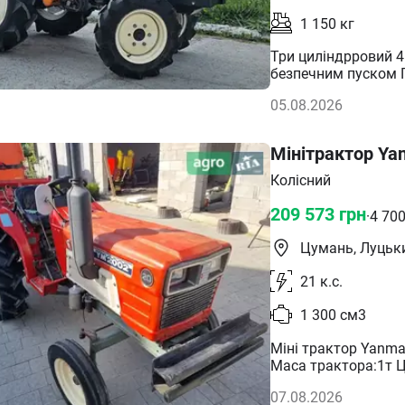
1 150
кг
Три циліндрровий 4
безпечним пуском Гідропідсилювач керма + Ревес + Вкл.Вик
переднего моста +
05.08.2026
+ Нахил фрези + Па
9.5/24
Мінітрактор Ya
Колісний
209 573
грн
·
4 70
Цумань, Луцьк
21
к.с.
1 300
см3
Міні трактор Yanma
Маса трактора:1т Ц
07.08.2026