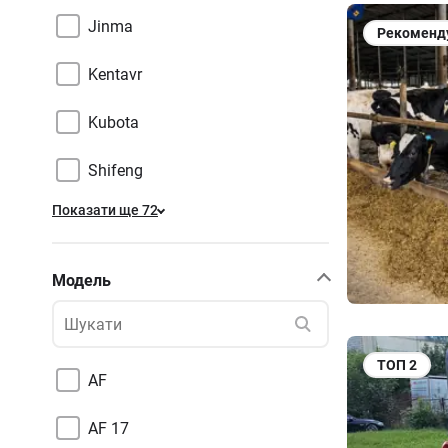
Jinma
Рекоменд
Kentavr
Kubota
Shifeng
Показати ще 72
Модель
ТОП
2
AF
AF 17