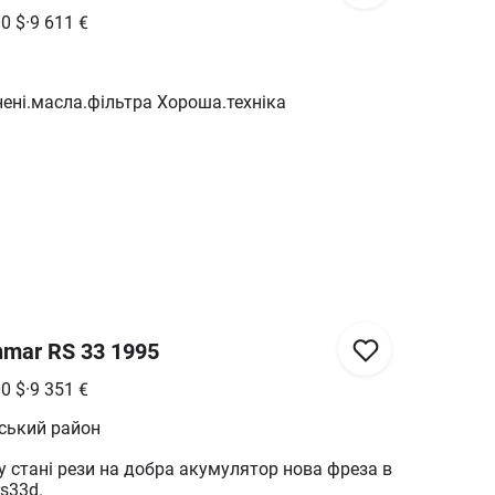
00
$
·
9 611
€
ені.масла.фільтра Хороша.техніка
nmar RS 33 1995
00
$
·
9 351
€
вський район
 стані рези на добра акумулятор нова фреза в
s33d.