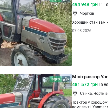
494 949
грн
·
11 1
Чортків
Хороший.стан.замін
07.08.2026
Мінітрактор Ya
481 572
грн
·
10 8
Стінка, Чорткі
Трактор у хорошому
комплекті. Yanmar r