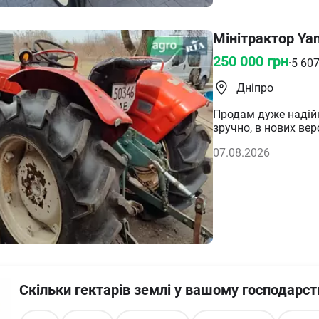
Мінітрактор Ya
250 000
грн
·
5 60
Дніпро
Продам дуже надійн
зручно, в нових вер
Поршні з кільцями, 
07.08.2026
оригінали, 1700 дол
роботи. Продажі зі 
ставлю без торгу, я
документами повни
Скільки гектарів землі у вашому господарст