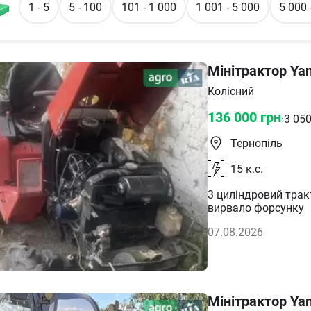
1 - 5
5 - 100
101 - 1 000
1 001 - 5 000
5 000 
Мінітрактор Ya
Колісний
136 000
грн
·
3 05
Тернопіль
15
к.с.
3 циліндровий трак
вирвало форсунку
07.08.2026
Мінітрактор Ya