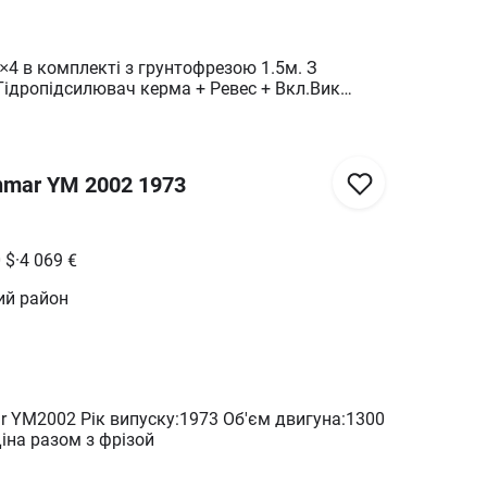
×4 в комплекті з грунтофрезою 1.5м. З
 Блокування Деференціала + Швидкий розворіт
м'ять Фрези + Шини передні 6/14 Шини задні
nmar YM 2002 1973
0
$
·
4 069
€
ий район
r YM2002 Рік випуску:1973 Об'єм двигуна:1300
іна разом з фрізой