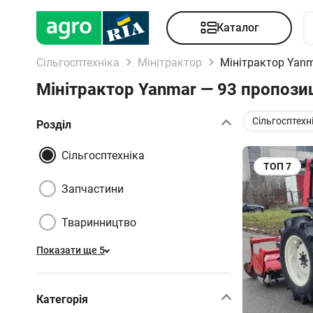
Каталог
Сільгосптехніка
Мінітрактор
Мінітрактор Yan
Мінітрактор Yanmar — 93 пропозиц
Сільгосптехн
Розділ
Сільгосптехніка
ТОП
7
Запчастини
Тваринництво
Показати ще 5
Категорія