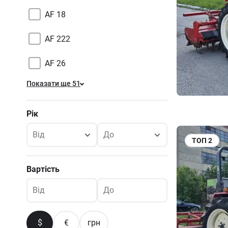
AF 18
AF 222
AF 26
Показати ще 51
Рік
Від
До
ТОП
2
Вартість
Від
До
$
€
грн