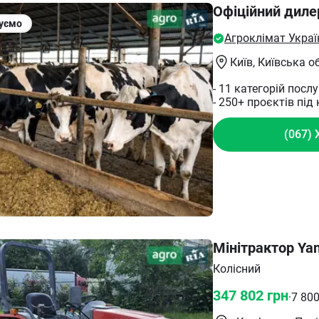
телефону!!!
Офіційний диле
уємо
Агроклімат Украї
Київ
, Київська о
- 11 категорій посл
- 250+ проєктів під
(067) 
Мінітрактор Ya
Колісний
347 802
грн
·
7 80