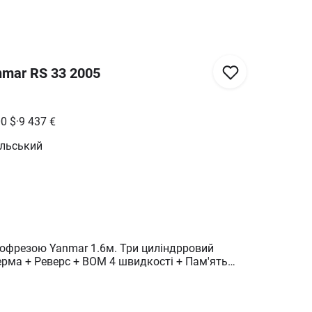
nmar RS 33 2005
00
$
·
9 437
€
ільський
тофрезою Yanmar 1.6м. Три циліндрровий
рма + Реверс + ВОМ 4 швидкості + Пам'ять
зи + Швидкий розворіт + Швидкоздіймач фрези
центру коліс 1.15м Шини передні 8.R18 Шини
 1500кг Зроблено повне ТО. Детальніше по