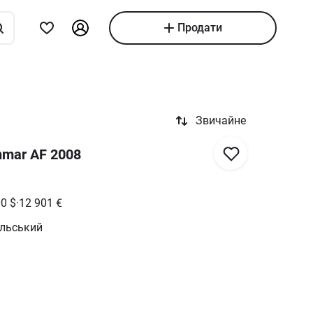
Продати
Звичайне
nmar AF 2008
00
$
·
12 901
€
ільський