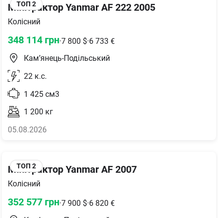
ТОП
2
Мінітрактор Yanmar AF 222 2005
Колісний
348 114
грн
·
7 800
$
·
6 733
€
Кам’янець-Подільський
22
к.с.
1 425
см3
1 200
кг
05.08.2026
ТОП
2
Мінітрактор Yanmar AF 2007
Колісний
352 577
грн
·
7 900
$
·
6 820
€