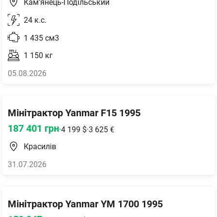
Кам’янець-Подільський
24
к.с.
1 435
см3
1 150
кг
05.08.2026
Мінітрактор Yanmar F15 1995
187 401
грн
·
4 199
$
·
3 625
€
Красилів
31.07.2026
Мінітрактор Yanmar YM 1700 1995