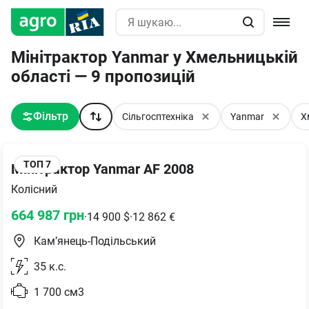
Мінітрактор Yanmar у Хмельницькій
області — 9 пропозицій
Фільтр
Сільгосптехніка
Yanmar
Х
ТОП
7
Мінітрактор Yanmar AF 2008
Колісний
664 987
грн
·
14 900
$
·
12 862
€
Кам’янець-Подільський
35
к.с.
1 700
см3