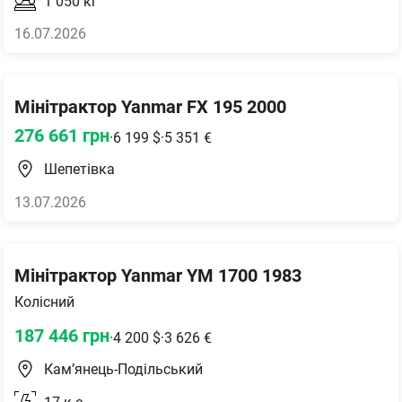
1 050
кг
16.07.2026
Мінітрактор Yanmar FX 195 2000
276 661
грн
·
6 199
$
·
5 351
€
Шепетівка
13.07.2026
Мінітрактор Yanmar YM 1700 1983
Колісний
187 446
грн
·
4 200
$
·
3 626
€
Кам’янець-Подільський