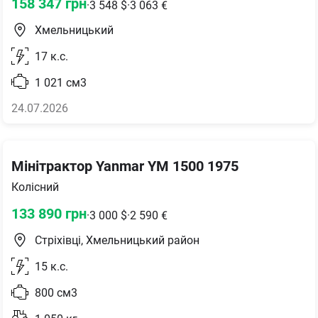
158 347
грн
·
3 548
$
·
3 063
€
Хмельницький
17
к.с.
1 021
см3
24.07.2026
Мінітрактор Yanmar YM 1500 1975
Колісний
133 890
грн
·
3 000
$
·
2 590
€
Стріхівці, Хмельницький район
15
к.с.
800
см3