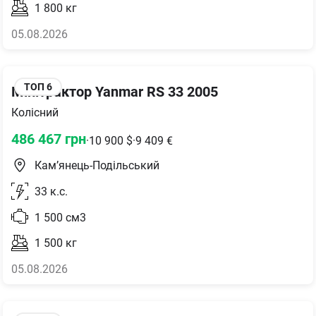
1 800
кг
05.08.2026
ТОП
6
Мінітрактор Yanmar RS 33 2005
Колісний
486 467
грн
·
10 900
$
·
9 409
€
Кам’янець-Подільський
33
к.с.
1 500
см3
1 500
кг
05.08.2026