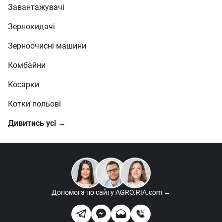
Завантажувачі
Зернокидачі
Зерноочисні машини
Комбайни
Косарки
Котки польові
Дивитись усі →
Допомога по сайту
AGRO.RIA.com →