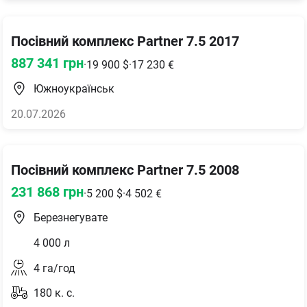
Посівний комплекс Partner 7.5 2017
887 341
грн
·
19 900
$
·
17 230
€
Южноукраїнськ
20.07.2026
Посівний комплекс Partner 7.5 2008
231 868
грн
·
5 200
$
·
4 502
€
Березнегувате
4 000
л
4
га/год
180
к. с.