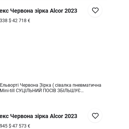
кс Червона зірка Alcor 2023
 338
$
·
42 718
€
Ельворті Червона Зірка ( сівалка пневматична
 ПОСІВ ЗБІЛЬШУЄ
авжди буде
не спостереження наших задоволених клієнтів.
ALCOR 10 виконує суцільний посів на глибину
 чітко витриманою нормою висіву, забезпечує
кс Червона зірка Alcor 2023
 3-4 рази більшу площу живлення, ніж при
вдяки цій технології врожайність зростає до
 945
$
·
47 573
€
якість зерна. ОСНОВНІ ПЕРЕВАГИ