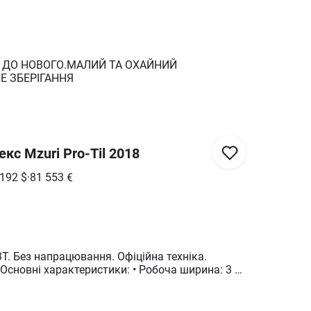
 ДО НОВОГО.МАЛИЙ ТА ОХАЙНИЙ
Е ЗБЕРІГАННЯ
кс Mzuri Pro-Til 2018
 192
$
·
81 553
€
 3T. Без напрацювання. Офіційна техніка.
Основні характеристики: • Робоча ширина: 3 м •
ll • Одночасне внесення добрив • Точний висів •
ні робочі органи • Підходить для кукурудзи,
ваги технології: ✔ Один прохід — обробіток +