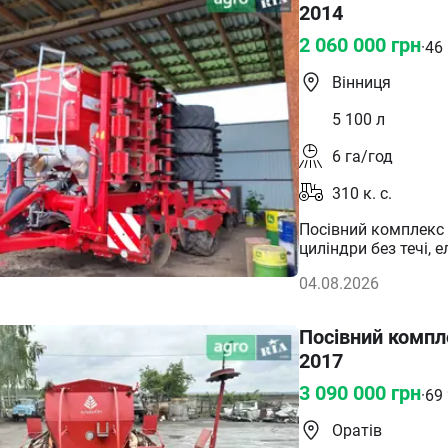
2014
2 060 000
грн
·
46
Вінниця
5 100
л
6
га/год
310
к. с.
Посівний комплекс в
циліндри без течі,
04.08.2026
Посівний компле
2017
3 090 000
грн
·
69
Оратів