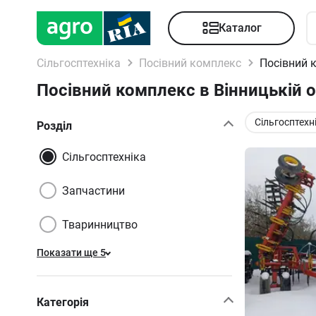
Каталог
Сільгосптехніка
Посівний комплекс
Посівний 
Посівний комплекс в Вінницькій о
Сільгосптехн
Розділ
Сільгосптехніка
Запчастини
Тваринництво
Показати ще 5
Категорія