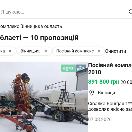
комплекс Вінницька область
бласті — 10 пропозицій
Очистити
іка
Вінницька
Посівний комплекс
Посівний компл
2010
891 800
грн
·
20 0
Вінниця
Сівалка Bourgault *
дозволяє якісно за
глибиною та нормою
07.08.2026
дозволяє вносити добрива 
дозаправок, особли
пневматична сівал