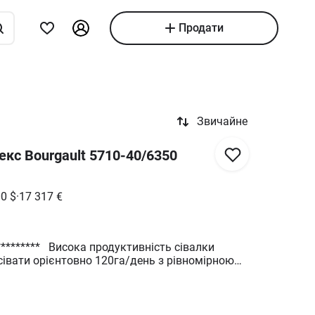
Продати
Звичайне
екс Bourgault 5710-40/6350
00
$
·
17 317
€
********* Висока продуктивність сівалки
сівати орієнтовно 120га/день з рівномірною
 висіву. Великий трьох секційний бункер
разом з посівом та зменшує кількість
во актуально для великих площ. Тип:
ка з центральною подачею Захват: 12м