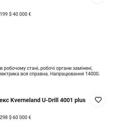
 199
$
·
40 000
€
 робочому стані, робочі органи замінені,
 електрика вся справна. Напрацювання 14000.
кс Kverneland U-Drill 4001 plus
 298
$
·
60 000
€