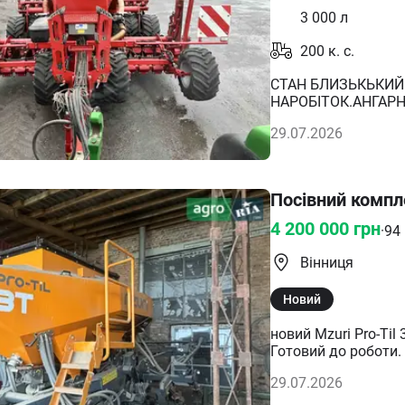
3 000
л
200
к. с.
СТАН БЛИЗЬКЬКИЙ
НАРОБІТОК.АНГАРН
29.07.2026
Посівний компле
4 200 000
грн
·
94
Вінниця
Новий
новий Mzuri Pro-Til
Готовий до роботи. 
Технологія: Strip-Ti
29.07.2026
Міцна рама та надій
соняшнику, сої Пере