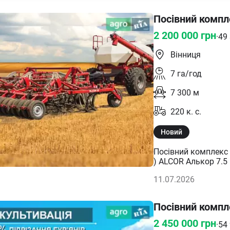
Посівний компле
2 200 000
грн
·
49
Вінниця
7
га/год
7 300
м
220
к. с.
Новий
Посівний комплекс 
) ALCOR Алькор 7.5 Mini-till СУЦІЛЬНИЙ
ВРОЖАЙНІСТЬ ДО 25% При суцільному посіві врожай з
11.07.2026
більшим – це голов
Посівний комплекс 
від 30 до 120 мм з
Посівний компле
кожному паростку в
рядовому посіві. За
2 450 000
грн
·
54
25%, а також підвищується 