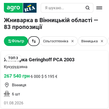
Жниварка в Вінницькій області —
83 пропозиції
Фільтр
Сільгосптехніка
Вінницька
ТОП
3
Жниварка Geringhoff PCA 2003
Кукурудзяна
267 540
грн
·
6 000
$
·
5 195
€
Вінниця
6
шт
01.08.2026