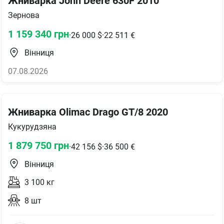
Жниварка John Deere 630F 2010
Зернова
1 159 340
грн
·
26 000
$
·
22 511
€
Вінниця
07.08.2026
Жниварка Olimac Drago GT/8 2020
Кукурудзяна
1 879 750
грн
·
42 156
$
·
36 500
€
Вінниця
3 100
кг
8
шт