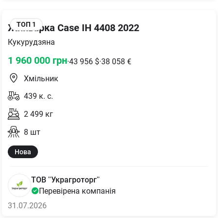
ТОП
1
Жниварка Case IH 4408 2022
Кукурудзяна
1 960 000
грн
·
43 956
$
·
38 058
€
Хмільник
439
к. с.
2 499
кг
8
шт
Нова
ТОВ "Украгроторг"
Перевірена компанія
31.07.2026