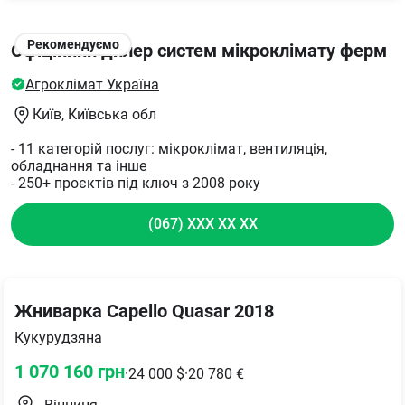
Рекомендуємо
Офіційний дилер систем мікроклімату ферм
Агроклімат Україна
Київ
, Київська обл
- 11 категорій послуг: мікроклімат, вентиляція,
обладнання та інше
- 250+ проєктів під ключ з 2008 року
(067) XXX XX XX
Жниварка Capello Quasar 2018
Кукурудзяна
1 070 160
грн
·
24 000
$
·
20 780
€