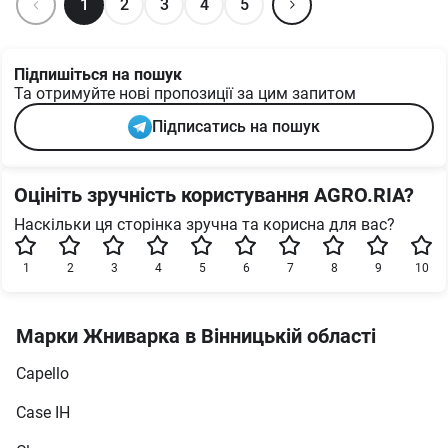
1
2
3
4
5
Підпишіться на пошук
Та отримуйте нові пропозиції за цим запитом
Підписатись на пошук
Оцініть зручність користування AGRO.RIA?
Наскільки ця сторінка зручна та корисна для вас?
1
2
3
4
5
6
7
8
9
10
Марки Жниварка в Вінницькій області
Capello
Case IH